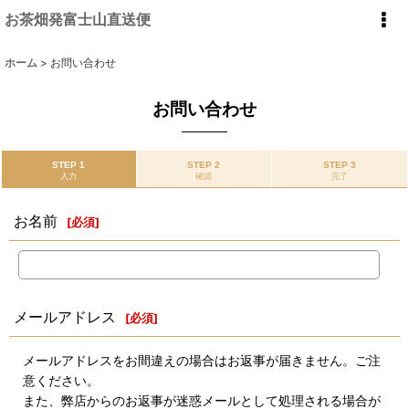
お茶畑発富士山直送便
ホーム
>
お問い合わせ
お問い合わせ
STEP 1
STEP 2
STEP 3
入力
確認
完了
お名前
[
必須
]
メールアドレス
[
必須
]
メールアドレスをお間違えの場合はお返事が届きません。ご注
意ください。
また、弊店からのお返事が迷惑メールとして処理される場合が