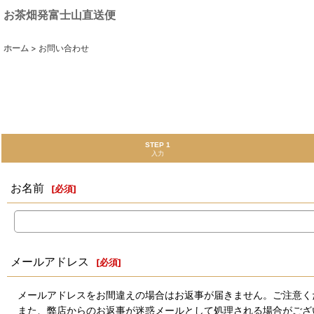
お茶畑発富士山直送便
ホーム
>
お問い合わせ
STEP 1
入力
お名前
[
必須
]
メールアドレス
[
必須
]
メールアドレスをお間違えの場合はお返事が届きません。ご注意く
また、弊店からのお返事が迷惑メールとして処理される場合がござ