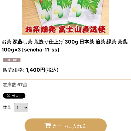
お茶 深蒸し茶 荒造り仕上げ 300g 日本茶 煎茶 緑茶 茶葉
100g×3
[
sencha-11-ss
]
販売価格
:
1,400
円
(税込)
在庫数 67点
数量
:
カートに入れる