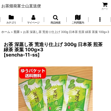
お茶畑発富士山直送便
カート
カテゴリ
マイページ
商品検索
ご利用案内
ホーム
>
煎茶
>
お茶 深蒸し茶 荒造り仕上げ 300g 日本茶 煎茶 緑茶 茶葉 100g×3
お茶 深蒸し茶 荒造り仕上げ 300g 日本茶 煎茶
緑茶 茶葉 100g×3
[
sencha-11-ss
]